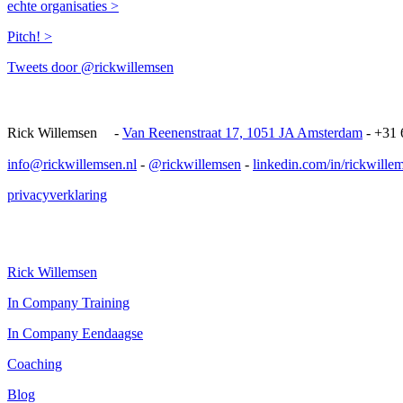
echte organisaties >
Pitch! >
Tweets door @rickwillemsen
Rick Willemsenﾠ -
Van Reenenstraat 17, 1051 JA Amsterdam
- +31 
info@rickwillemsen.nl
-
@rickwillemsen
-
linkedin.com/in/rickwille
privacyverklaring
Rick Willemsen
In Company Training
In Company Eendaagse
Coaching
Blog