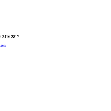
6 2416 2817
msen