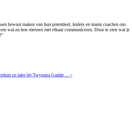
ensen bewust maken van hun potentieel, leiders en teams coachen om
 het om wat en hoe mensen met elkaar communiceren. Door te zien wat je
!”
verduin en later bij Twynstra Gudde
... >