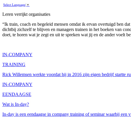
Select Language
▼
Leren
verrijkt
organisaties
“Ik train, coach en begeleid mensen omdat ik ervan overtuigd ben da
dichtbij zichzelf te blijven en managers trainen in het boeken van co
doet, te horen wat je zegt en uit te spreken wat jij en de ander voelt b
IN-COMPANY
TRAINING
Rick Willemsen werkte voordat hij in 2016 zijn eigen bedrijf startte 
IN-COMPANY
EENDAAGSE
Wat is In-day?
In-day is een eendaagse in company training of seminar waarbij een 