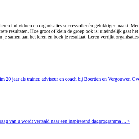
t leren individuen en organisaties succesvoller èn gelukkiger maakt. M
ncrete resultaten. Hoe groot of klein de groep ook is: uiteindelijk gaat
en je samen aan het leren en boek je resultaat. Leren verrijkt organisaties
ruim 20 jaar als trainer, adviseur en coach bij Boertien en Vergouwen O
vraag van u wordt vertaald naar een inspirerend dagprogramma
... >